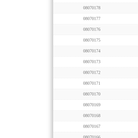
08070178
08070177
08070176
08070175
08070174
08070173
08070172
08070171
08070170
08070169
08070168
08070167
08070166