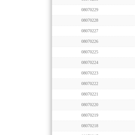
08070229
08070228
08070227
08070226
08070225
08070224
08070223
08070222
08070221
08070220
08070219
08070218