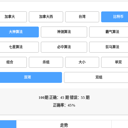
加拿大
加拿大西
台湾
比特币
大神算法
神测算法
霸气算法
七星算法
必中算法
狂马算法
组合
杀组
大小
单双
双项
双组
100期 正确：45 期 错误：55 期
正确率：45%
走势