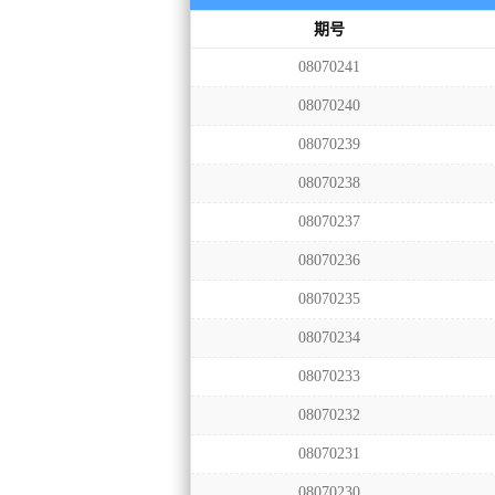
期号
08070241
08070240
08070239
08070238
08070237
08070236
08070235
08070234
08070233
08070232
08070231
08070230