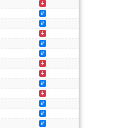
中
错
错
中
错
错
中
中
错
中
错
错
错