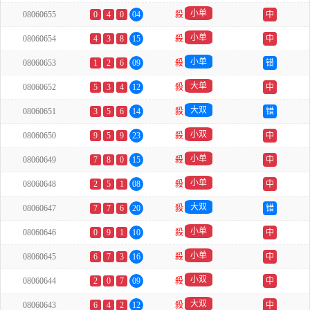
小单
08060655
0
4
0
04
殺
中
小单
08060654
4
3
8
15
殺
中
小单
08060653
1
2
6
09
殺
错
大单
08060652
5
3
4
12
殺
中
大双
08060651
3
5
6
14
殺
错
小双
08060650
9
5
9
23
殺
中
小单
08060649
7
8
0
15
殺
中
小单
08060648
2
5
1
08
殺
中
大双
08060647
7
7
6
20
殺
错
小单
08060646
0
9
1
10
殺
中
小单
08060645
6
7
3
16
殺
中
小双
08060644
2
0
7
09
殺
中
大双
08060643
6
4
2
12
殺
中