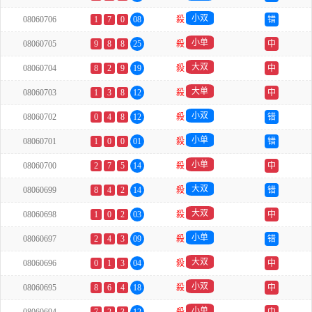
小双
08060706
1
7
0
08
殺
错
小单
08060705
9
8
8
25
殺
中
大双
08060704
8
2
9
19
殺
中
大单
08060703
1
3
8
12
殺
中
小双
08060702
0
4
8
12
殺
错
小单
08060701
1
0
0
01
殺
错
小单
08060700
2
7
5
14
殺
中
大双
08060699
8
4
2
14
殺
错
大双
08060698
1
0
2
03
殺
中
小单
08060697
2
4
3
09
殺
错
大双
08060696
0
1
3
04
殺
中
小双
08060695
8
6
4
18
殺
中
小单