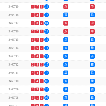
3466719
4
7
3
14
双
中
3466718
3
3
9
15
双
错
3466717
0
0
4
04
双
中
3466716
7
7
8
22
双
中
3466715
6
7
3
16
单
错
3466714
3
6
2
11
双
错
3466713
2
4
5
11
双
错
3466712
2
4
9
15
双
错
3466711
4
4
4
12
单
错
3466710
3
4
0
07
双
错
3466709
2
3
5
10
单
错
3466708
3
1
1
05
双
错