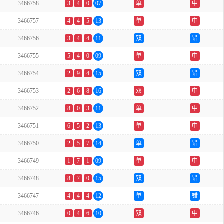
3466758
3
4
0
07
单
中
3466757
4
4
5
13
单
中
3466756
3
4
4
11
双
错
3466755
5
4
0
09
单
中
3466754
2
9
4
15
双
错
3466753
2
6
8
16
双
中
3466752
8
0
3
11
单
中
3466751
6
5
2
13
单
中
3466750
2
5
7
14
单
错
3466749
1
7
1
09
单
中
3466748
8
7
0
15
双
错
3466747
4
4
4
12
单
错
3466746
0
4
6
10
双
中