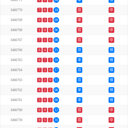
3466771
1
1
2
04
单
错
3466770
7
6
5
18
双
中
3466769
0
3
6
09
单
中
3466768
1
0
5
06
双
中
3466767
7
1
0
08
双
中
3466766
8
4
9
21
双
错
3466765
6
7
3
16
单
错
3466764
7
2
8
17
双
错
3466763
0
2
9
11
双
错
3466762
4
2
2
08
单
错
3466761
3
0
5
08
单
错
3466760
0
9
3
12
双
中
3466759
9
5
2
16
双
中