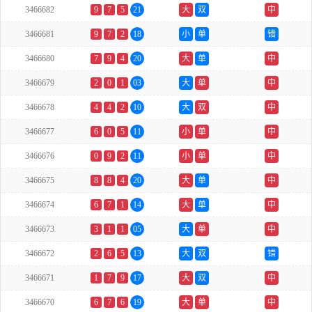
3466682
9
7
5
21
大
双
中
3466681
9
7
2
18
小
单
错
3466680
7
9
4
20
大
单
中
3466679
2
0
1
03
大
单
中
3466678
4
4
2
10
大
双
中
3466677
6
0
5
11
小
单
中
3466676
0
9
2
11
小
单
中
3466675
8
8
4
20
大
单
中
3466674
6
7
1
14
大
单
中
3466673
3
1
1
05
大
单
中
3466672
2
6
5
13
大
双
错
3466671
1
7
9
17
大
双
中
3466670
6
7
6
19
大
单
中