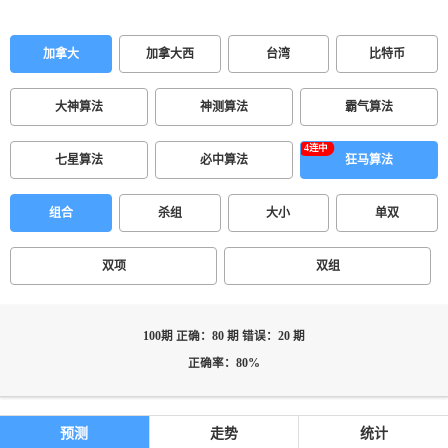
加拿大
加拿大西
台湾
比特币
大神算法
神测算法
霸气算法
七星算法
必中算法
狂马算法
组合
杀组
大小
单双
双项
双组
100期 正确：80 期 错误：20 期
正确率：80%
预测
走势
统计