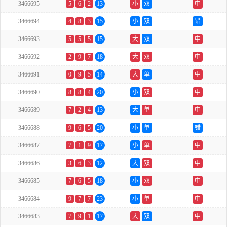
3466695
5
6
2
13
小
双
中
3466694
4
8
3
15
小
双
错
3466693
5
5
5
15
大
双
中
3466692
2
9
7
18
大
双
中
3466691
0
9
5
14
大
单
中
3466690
8
8
4
20
小
双
中
3466689
7
2
4
13
大
单
中
3466688
9
6
5
20
小
单
错
3466687
7
1
9
17
小
单
中
3466686
3
6
3
12
大
双
中
3466685
7
6
5
18
小
双
中
3466684
9
7
7
23
小
单
中
3466683
7
9
1
17
大
双
中