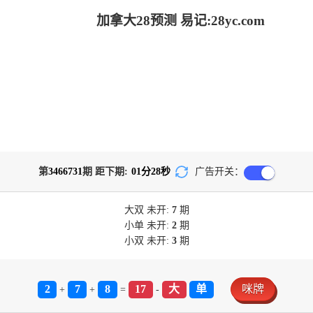
加拿大28预测 易记:28yc.com
第
3466731
期 距下期:
01
分
28
秒
广告开关：
大双
未开:
7
期
小单
未开:
2
期
小双
未开:
3
期
2
7
8
17
大
单
咪牌
+
+
=
-