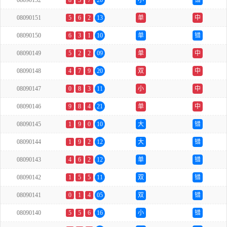
08090152
8
5
7
20
小
错
08090151
5
6
2
13
单
中
08090150
6
3
1
10
单
错
08090149
5
2
2
09
单
中
08090148
4
7
9
20
双
中
08090147
0
8
3
11
小
中
08090146
9
8
4
21
单
中
08090145
1
9
0
10
大
错
08090144
1
9
2
12
大
错
08090143
4
6
2
12
单
错
08090142
1
5
5
11
双
错
08090141
0
1
4
05
双
错
08090140
5
5
6
16
小
错