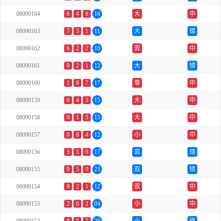
08090164
6
4
8
18
大
中
08090163
7
3
1
11
大
错
08090162
6
2
2
10
双
中
08090161
9
2
1
12
大
错
08090160
1
9
7
17
单
中
08090159
6
4
5
15
大
中
08090158
9
1
5
15
大
中
08090157
0
8
4
12
小
中
08090156
3
5
9
17
双
错
08090155
9
5
9
23
双
错
08090154
9
2
1
12
双
中
08090153
2
0
2
04
小
中