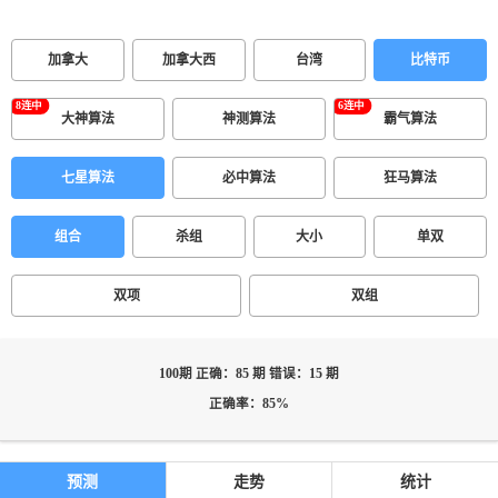
加拿大
加拿大西
台湾
比特币
大神算法
神测算法
霸气算法
七星算法
必中算法
狂马算法
组合
杀组
大小
单双
双项
双组
100期 正确：85 期 错误：15 期
正确率：85%
预测
走势
统计