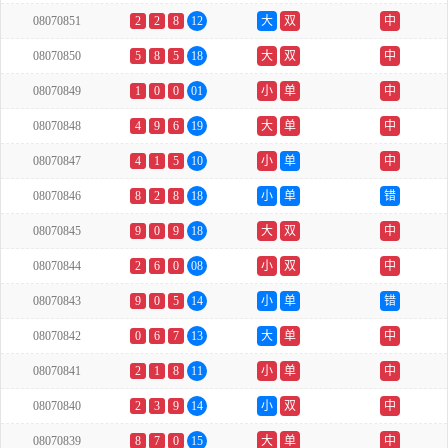
08070851
2
2
8
12
大
双
中
08070850
5
8
5
18
大
双
中
08070849
1
0
0
01
小
单
中
08070848
4
9
6
19
大
单
中
08070847
4
1
5
10
小
单
中
08070846
8
2
8
18
小
单
错
08070845
9
0
9
18
大
双
中
08070844
2
6
0
08
小
双
中
08070843
9
0
5
14
小
单
错
08070842
0
6
7
13
大
单
中
08070841
2
1
8
11
小
单
中
08070840
2
3
9
14
小
双
中
08070839
8
7
0
15
大
单
中