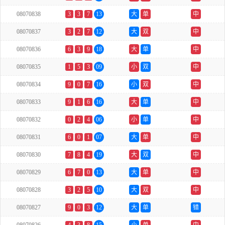
08070838
3
3
7
13
大
单
中
08070837
3
2
7
12
大
双
中
08070836
6
3
9
18
大
单
中
08070835
1
5
3
09
小
双
中
08070834
9
0
7
16
小
双
中
08070833
9
1
6
16
大
单
中
08070832
0
2
4
06
小
单
中
08070831
6
0
1
07
大
单
中
08070830
7
8
4
19
大
双
中
08070829
6
7
0
13
大
单
中
08070828
3
2
5
10
大
双
中
08070827
9
0
3
12
大
单
错