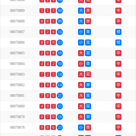
08070890
3
2
9
14
大
双
中
08070889
5
1
3
09
大
单
中
08070888
0
8
1
09
大
单
中
08070887
6
2
6
14
小
单
错
08070886
6
8
9
23
小
双
错
08070885
2
9
8
19
大
双
中
08070884
4
4
2
10
小
单
中
08070883
7
2
5
14
大
双
中
08070882
1
9
4
14
大
单
中
08070881
7
8
6
21
大
双
中
08070880
4
9
2
15
大
双
中
08070879
0
7
9
16
大
单
中
08070878
9
8
6
23
小
单
中