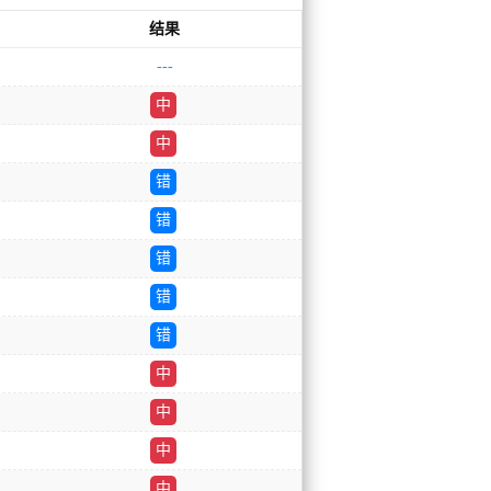
结果
---
中
中
错
错
错
错
错
中
中
中
中