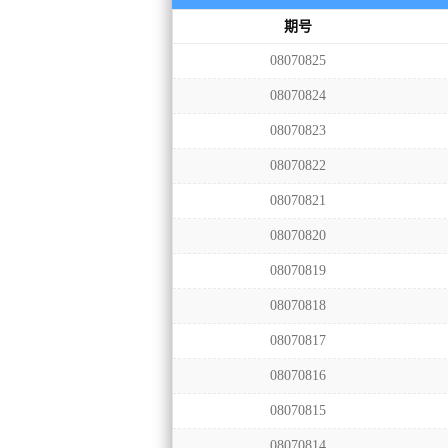
期号
08070825
08070824
08070823
08070822
08070821
08070820
08070819
08070818
08070817
08070816
08070815
08070814