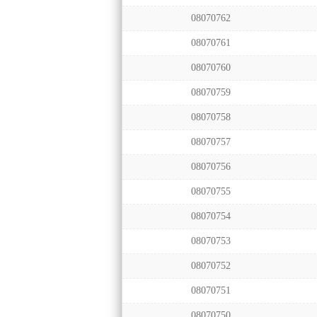
08070762
08070761
08070760
08070759
08070758
08070757
08070756
08070755
08070754
08070753
08070752
08070751
08070750