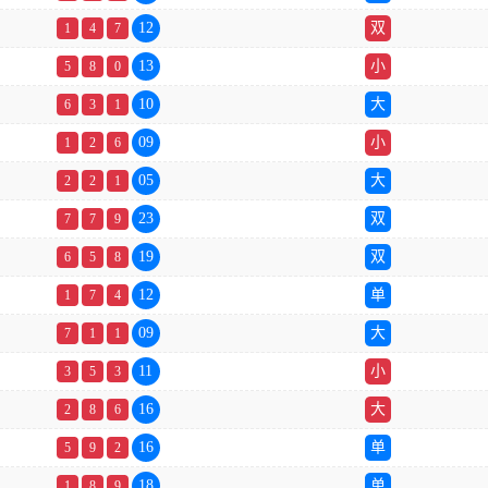
12
双
1
4
7
13
小
5
8
0
10
大
6
3
1
09
小
1
2
6
05
大
2
2
1
23
双
7
7
9
19
双
6
5
8
12
单
1
7
4
09
大
7
1
1
11
小
3
5
3
16
大
2
8
6
16
单
5
9
2
18
单
1
8
9