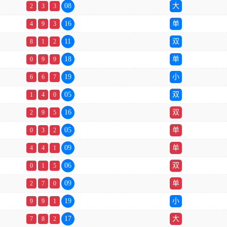
08
大
2
3
3
16
单
4
9
3
11
双
8
1
2
18
单
0
9
9
19
小
6
6
7
05
双
1
4
0
16
双
2
9
5
05
单
0
3
2
09
单
4
4
1
06
双
0
1
5
09
单
2
7
0
19
小
9
9
1
17
大
7
8
2