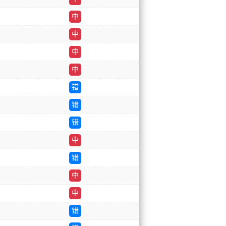
中
中
中
中
错
错
错
中
错
中
中
错