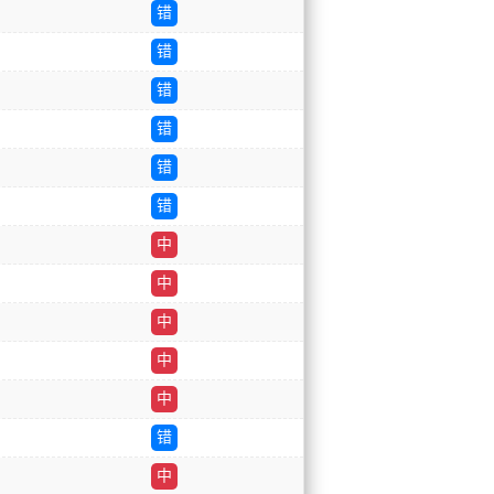
错
错
错
错
错
错
中
中
中
中
中
错
中