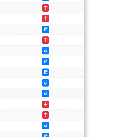
中
中
错
中
错
错
错
错
错
中
中
错
错