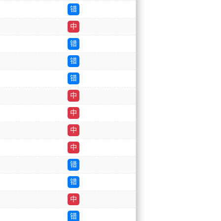
错
中
错
错
错
中
中
中
中
错
错
中
错