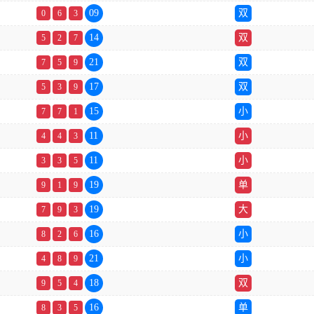
09
双
0
6
3
14
双
5
2
7
21
双
7
5
9
17
双
5
3
9
15
小
7
7
1
11
小
4
4
3
11
小
3
3
5
19
单
9
1
9
19
大
7
9
3
16
小
8
2
6
21
小
4
8
9
18
双
9
5
4
16
单
8
3
5