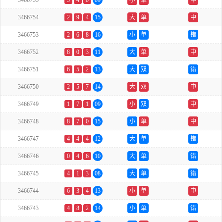
3466755
5
4
0
09
小
单
中
3466754
2
9
4
15
大
单
中
3466753
2
6
8
16
小
单
错
3466752
8
0
3
11
大
单
中
3466751
6
5
2
13
大
双
错
3466750
2
5
7
14
大
双
中
3466749
1
7
1
09
小
双
中
3466748
8
7
0
15
小
单
中
3466747
4
4
4
12
大
单
错
3466746
0
4
6
10
大
单
错
3466745
4
1
3
08
大
单
错
3466744
6
3
4
13
小
单
中
3466743
4
8
2
14
小
单
错