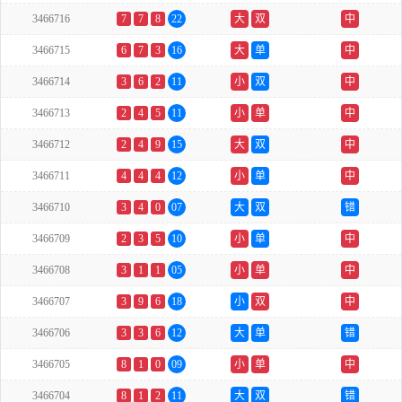
3466716
7
7
8
22
大
双
中
3466715
6
7
3
16
大
单
中
3466714
3
6
2
11
小
双
中
3466713
2
4
5
11
小
单
中
3466712
2
4
9
15
大
双
中
3466711
4
4
4
12
小
单
中
3466710
3
4
0
07
大
双
错
3466709
2
3
5
10
小
单
中
3466708
3
1
1
05
小
单
中
3466707
3
9
6
18
小
双
中
3466706
3
3
6
12
大
单
错
3466705
8
1
0
09
小
单
中
3466704
8
1
2
11
大
双
错