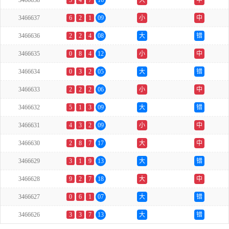
3466638
5
4
7
16
大
中
3466637
6
2
1
09
小
中
3466636
2
2
4
08
大
错
3466635
0
8
4
12
小
中
3466634
0
3
2
05
大
错
3466633
2
2
2
06
小
中
3466632
5
1
3
09
大
错
3466631
4
3
2
09
小
中
3466630
2
8
7
17
大
中
3466629
3
1
9
13
大
错
3466628
9
2
7
18
大
中
3466627
0
6
1
07
大
错
3466626
3
3
7
13
大
错