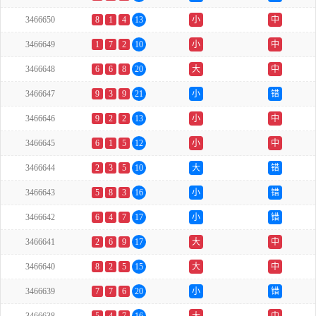
3466650
8
1
4
13
小
中
3466649
1
7
2
10
小
中
3466648
6
6
8
20
大
中
3466647
9
3
9
21
小
错
3466646
9
2
2
13
小
中
3466645
6
1
5
12
小
中
3466644
2
3
5
10
大
错
3466643
5
8
3
16
小
错
3466642
6
4
7
17
小
错
3466641
2
6
9
17
大
中
3466640
8
2
5
15
大
中
3466639
7
7
6
20
小
错