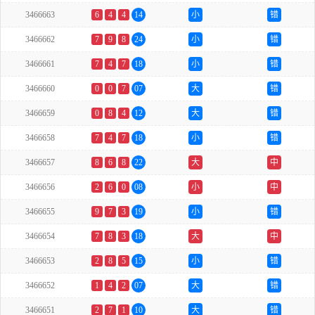
3466663
6
4
4
14
小
错
3466662
7
9
8
24
小
错
3466661
7
4
7
18
小
错
3466660
0
0
7
07
大
错
3466659
0
8
4
12
大
错
3466658
7
4
7
18
小
错
3466657
8
6
8
22
大
中
3466656
2
6
0
08
小
中
3466655
9
7
3
19
小
错
3466654
7
8
3
18
大
中
3466653
2
8
5
15
小
错
3466652
1
4
2
07
大
错
3466651
2
7
1
10
大
错