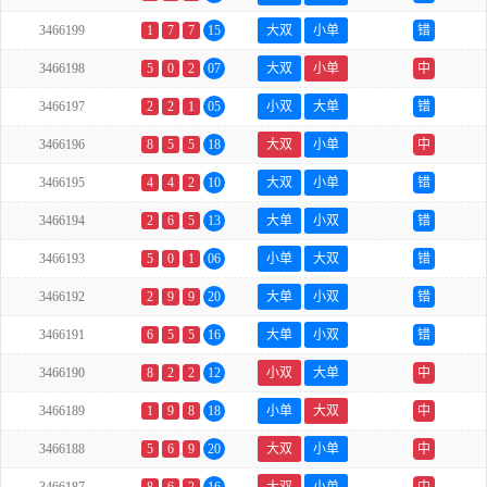
3466199
1
7
7
15
大双
小单
错
3466198
5
0
2
07
大双
小单
中
3466197
2
2
1
05
小双
大单
错
3466196
8
5
5
18
大双
小单
中
3466195
4
4
2
10
大双
小单
错
3466194
2
6
5
13
大单
小双
错
3466193
5
0
1
06
小单
大双
错
3466192
2
9
9
20
大单
小双
错
3466191
6
5
5
16
大单
小双
错
3466190
8
2
2
12
小双
大单
中
3466189
1
9
8
18
小单
大双
中
3466188
5
6
9
20
大双
小单
中