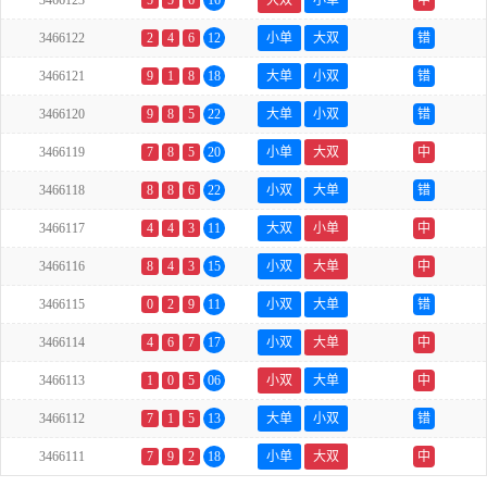
3466123
5
5
6
16
大双
小单
中
3466122
2
4
6
12
小单
大双
错
3466121
9
1
8
18
大单
小双
错
3466120
9
8
5
22
大单
小双
错
3466119
7
8
5
20
小单
大双
中
3466118
8
8
6
22
小双
大单
错
3466117
4
4
3
11
大双
小单
中
3466116
8
4
3
15
小双
大单
中
3466115
0
2
9
11
小双
大单
错
3466114
4
6
7
17
小双
大单
中
3466113
1
0
5
06
小双
大单
中
3466112
7
1
5
13
大单
小双
错
3466111
7
9
2
18
小单
大双
中