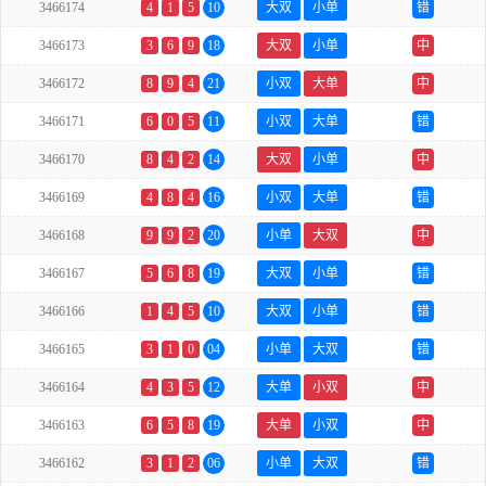
3466174
4
1
5
10
大双
小单
错
3466173
3
6
9
18
大双
小单
中
3466172
8
9
4
21
小双
大单
中
3466171
6
0
5
11
小双
大单
错
3466170
8
4
2
14
大双
小单
中
3466169
4
8
4
16
小双
大单
错
3466168
9
9
2
20
小单
大双
中
3466167
5
6
8
19
大双
小单
错
3466166
1
4
5
10
大双
小单
错
3466165
3
1
0
04
小单
大双
错
3466164
4
3
5
12
大单
小双
中
3466163
6
5
8
19
大单
小双
中
3466162
3
1
2
06
小单
大双
错