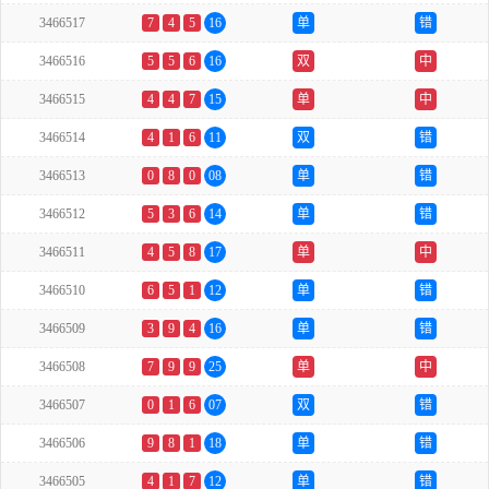
3466517
7
4
5
16
单
错
3466516
5
5
6
16
双
中
3466515
4
4
7
15
单
中
3466514
4
1
6
11
双
错
3466513
0
8
0
08
单
错
3466512
5
3
6
14
单
错
3466511
4
5
8
17
单
中
3466510
6
5
1
12
单
错
3466509
3
9
4
16
单
错
3466508
7
9
9
25
单
中
3466507
0
1
6
07
双
错
3466506
9
8
1
18
单
错
3466505
4
1
7
12
单
错