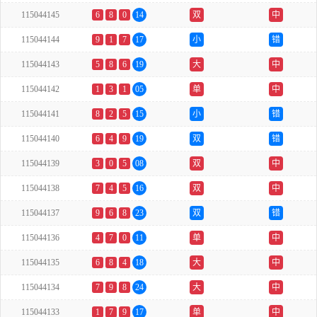
115044145
6
8
0
14
双
中
115044144
9
1
7
17
小
错
115044143
5
8
6
19
大
中
115044142
1
3
1
05
单
中
115044141
8
2
5
15
小
错
115044140
6
4
9
19
双
错
115044139
3
0
5
08
双
中
115044138
7
4
5
16
双
中
115044137
9
6
8
23
双
错
115044136
4
7
0
11
单
中
115044135
6
8
4
18
大
中
115044134
7
9
8
24
大
中
115044133
1
7
9
17
单
中