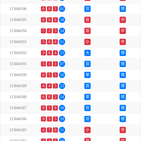
115044196
0
0
1
01
双
错
115044195
6
6
6
18
双
中
115044194
7
2
5
14
双
中
115044193
5
0
6
11
小
中
115044192
3
6
4
13
大
错
115044191
5
1
1
07
双
错
115044190
6
5
5
16
单
错
115044189
4
4
5
13
双
错
115044188
6
6
2
14
单
错
115044187
9
1
9
19
双
错
115044186
9
5
5
19
双
错
115044185
4
7
0
11
小
中