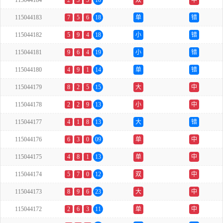
115044184
2
3
5
10
双
中
115044183
7
5
6
18
单
错
115044182
5
9
4
18
小
错
115044181
9
6
4
19
小
错
115044180
4
9
1
14
单
错
115044179
8
2
5
15
大
中
115044178
2
2
9
13
小
中
115044177
4
1
8
13
大
错
115044176
6
3
0
09
单
中
115044175
4
8
1
13
单
中
115044174
5
7
0
12
双
中
115044173
8
9
6
23
大
中
115044172
2
6
3
11
单
中