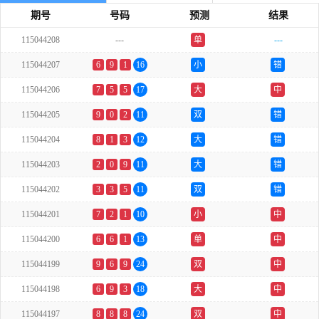
期号
号码
预测
结果
115044208
---
单
---
115044207
6
9
1
16
小
错
115044206
7
5
5
17
大
中
115044205
9
0
2
11
双
错
115044204
8
1
3
12
大
错
115044203
2
0
9
11
大
错
115044202
3
3
5
11
双
错
115044201
7
2
1
10
小
中
115044200
6
6
1
13
单
中
115044199
9
6
9
24
双
中
115044198
6
9
3
18
大
中
115044197
8
8
8
24
双
中