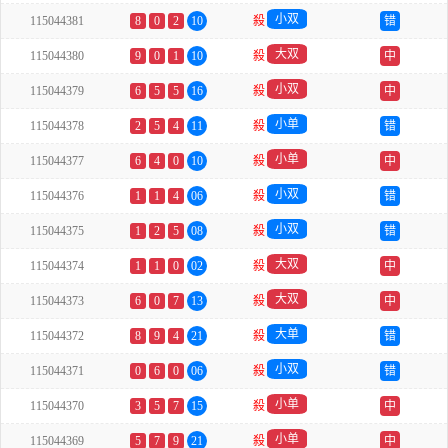
小双
115044381
8
0
2
10
殺
错
大双
115044380
9
0
1
10
殺
中
小双
115044379
6
5
5
16
殺
中
小单
115044378
2
5
4
11
殺
错
小单
115044377
6
4
0
10
殺
中
小双
115044376
1
1
4
06
殺
错
小双
115044375
1
2
5
08
殺
错
大双
115044374
1
1
0
02
殺
中
大双
115044373
6
0
7
13
殺
中
大单
115044372
8
9
4
21
殺
错
小双
115044371
0
6
0
06
殺
错
小单
115044370
3
5
7
15
殺
中
小单
115044369
5
7
9
21
殺
中