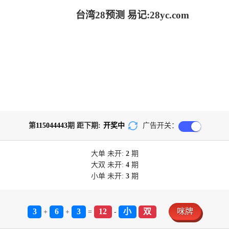
台湾28预测 易记:28yc.com
第
115044443
期 距下期:
开奖中
广告开关：
大单
未开:
2
期
大双
未开:
4
期
小单
未开:
3
期
3
6
3
12
小
双
咪牌
+
+
=
-