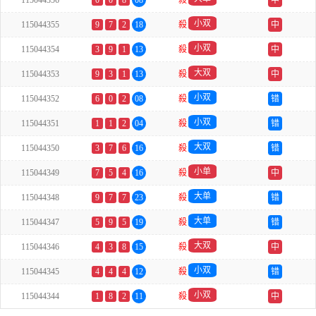
115044356
0
0
8
08
殺
中
小双
115044355
9
7
2
18
殺
中
小双
115044354
3
9
1
13
殺
中
大双
115044353
9
3
1
13
殺
中
小双
115044352
6
0
2
08
殺
错
小双
115044351
1
1
2
04
殺
错
大双
115044350
3
7
6
16
殺
错
小单
115044349
7
5
4
16
殺
中
大单
115044348
9
7
7
23
殺
错
大单
115044347
5
9
5
19
殺
错
大双
115044346
4
3
8
15
殺
中
小双
115044345
4
4
4
12
殺
错
小双
115044344
1
8
2
11
殺
中