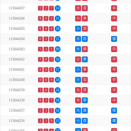
115044267
5
2
7
14
大
双
中
115044266
8
0
3
11
小
单
中
115044265
8
6
4
18
小
双
中
115044264
0
2
9
11
大
双
错
115044263
5
3
1
09
大
单
中
115044262
7
0
3
10
小
单
中
115044261
9
0
8
17
小
单
中
115044260
9
0
9
18
小
双
中
115044259
3
8
3
14
大
双
中
115044258
8
3
7
18
大
单
中
115044257
2
3
5
10
大
单
错
115044256
1
5
9
15
小
双
错