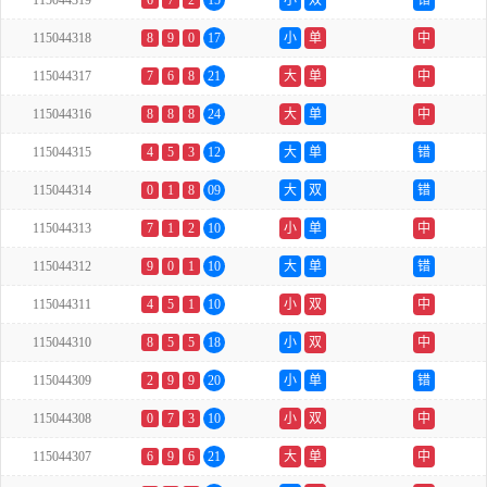
115044319
6
7
2
15
小
双
错
115044318
8
9
0
17
小
单
中
115044317
7
6
8
21
大
单
中
115044316
8
8
8
24
大
单
中
115044315
4
5
3
12
大
单
错
115044314
0
1
8
09
大
双
错
115044313
7
1
2
10
小
单
中
115044312
9
0
1
10
大
单
错
115044311
4
5
1
10
小
双
中
115044310
8
5
5
18
小
双
中
115044309
2
9
9
20
小
单
错
115044308
0
7
3
10
小
双
中
115044307
6
9
6
21
大
单
中