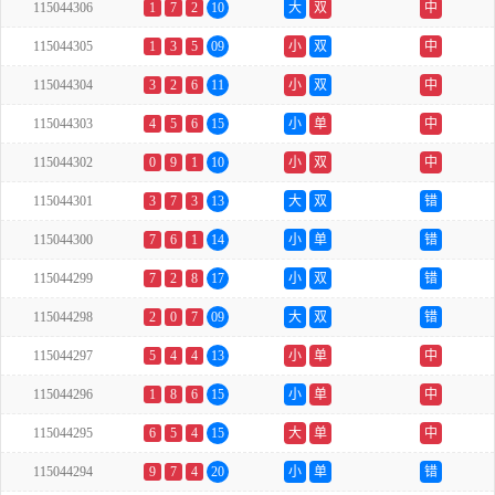
115044306
1
7
2
10
大
双
中
115044305
1
3
5
09
小
双
中
115044304
3
2
6
11
小
双
中
115044303
4
5
6
15
小
单
中
115044302
0
9
1
10
小
双
中
115044301
3
7
3
13
大
双
错
115044300
7
6
1
14
小
单
错
115044299
7
2
8
17
小
双
错
115044298
2
0
7
09
大
双
错
115044297
5
4
4
13
小
单
中
115044296
1
8
6
15
小
单
中
115044295
6
5
4
15
大
单
中
115044294
9
7
4
20
小
单
错