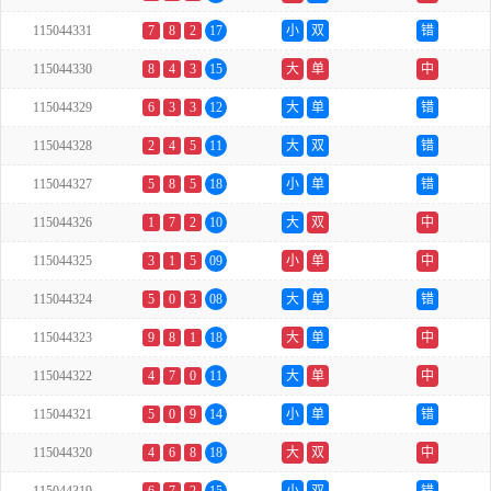
115044331
7
8
2
17
小
双
错
115044330
8
4
3
15
大
单
中
115044329
6
3
3
12
大
单
错
115044328
2
4
5
11
大
双
错
115044327
5
8
5
18
小
单
错
115044326
1
7
2
10
大
双
中
115044325
3
1
5
09
小
单
中
115044324
5
0
3
08
大
单
错
115044323
9
8
1
18
大
单
中
115044322
4
7
0
11
大
单
中
115044321
5
0
9
14
小
单
错
115044320
4
6
8
18
大
双
中