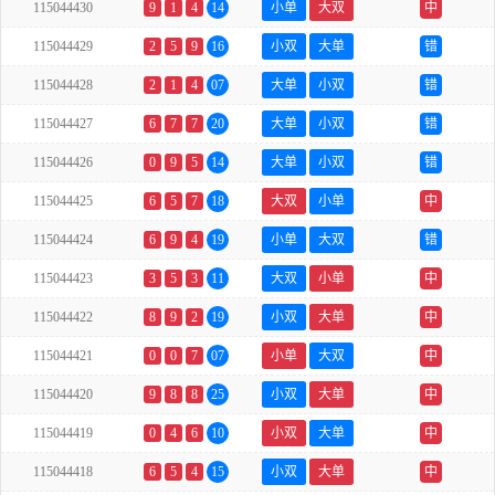
115044430
9
1
4
14
小单
大双
中
115044429
2
5
9
16
小双
大单
错
115044428
2
1
4
07
大单
小双
错
115044427
6
7
7
20
大单
小双
错
115044426
0
9
5
14
大单
小双
错
115044425
6
5
7
18
大双
小单
中
115044424
6
9
4
19
小单
大双
错
115044423
3
5
3
11
大双
小单
中
115044422
8
9
2
19
小双
大单
中
115044421
0
0
7
07
小单
大双
中
115044420
9
8
8
25
小双
大单
中
115044419
0
4
6
10
小双
大单
中
115044418
6
5
4
15
小双
大单
中