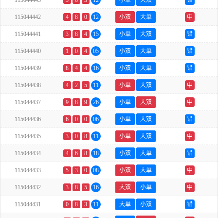
115044443
3
6
3
12
小单
大双
错
115044442
4
8
0
12
小双
大单
中
115044441
3
8
4
15
小单
大双
错
115044440
1
0
4
05
小双
大单
错
115044439
8
4
4
16
小双
大单
错
115044438
4
2
5
11
小单
大双
中
115044437
9
8
9
26
小单
大双
中
115044436
6
0
0
06
小单
大双
错
115044435
3
0
8
11
小单
大双
中
115044434
4
6
8
18
小双
大单
错
115044433
5
3
0
08
小双
大单
中
115044432
3
8
5
16
大双
小单
中
115044431
0
8
3
11
大单
小双
错