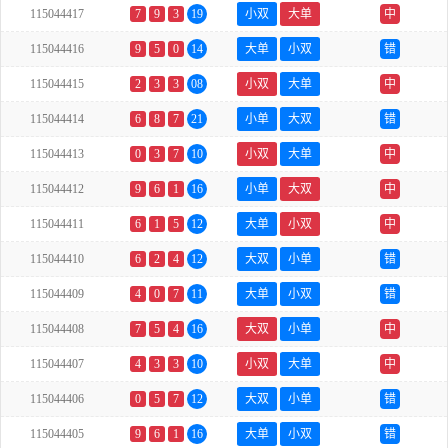
115044417
7
9
3
19
小双
大单
中
115044416
9
5
0
14
大单
小双
错
115044415
2
3
3
08
小双
大单
中
115044414
6
8
7
21
小单
大双
错
115044413
0
3
7
10
小双
大单
中
115044412
9
6
1
16
小单
大双
中
115044411
6
1
5
12
大单
小双
中
115044410
6
2
4
12
大双
小单
错
115044409
4
0
7
11
大单
小双
错
115044408
7
5
4
16
大双
小单
中
115044407
4
3
3
10
小双
大单
中
115044406
0
5
7
12
大双
小单
错
115044405
9
6
1
16
大单
小双
错