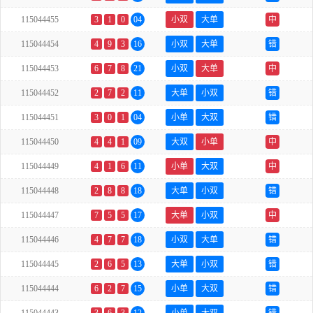
115044455
3
1
0
04
小双
大单
中
115044454
4
9
3
16
小双
大单
错
115044453
6
7
8
21
小双
大单
中
115044452
2
7
2
11
大单
小双
错
115044451
3
0
1
04
小单
大双
错
115044450
4
4
1
09
大双
小单
中
115044449
4
1
6
11
小单
大双
中
115044448
2
8
8
18
大单
小双
错
115044447
7
5
5
17
大单
小双
中
115044446
4
7
7
18
小双
大单
错
115044445
2
6
5
13
大单
小双
错
115044444
6
2
7
15
小单
大双
错