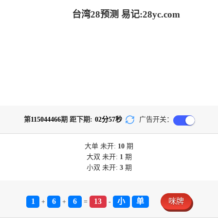
台湾28预测 易记:28yc.com
第
115044466
期 距下期:
02
分
57
秒
广告开关：
大单
未开:
10
期
大双
未开:
1
期
小双
未开:
3
期
1
6
6
13
小
单
咪牌
+
+
=
-