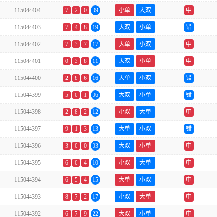
115044404
7
2
0
09
小单
大双
中
115044403
7
4
8
19
大双
小单
错
115044402
7
3
7
17
大单
小双
中
115044401
0
3
8
11
大双
小单
中
115044400
2
8
6
16
大单
小双
错
115044399
5
0
1
06
大双
小单
错
115044398
2
8
2
12
小双
大单
中
115044397
9
1
3
13
大单
小双
错
115044396
3
0
0
03
大双
小单
中
115044395
6
0
4
10
小双
大单
中
115044394
6
5
4
15
大单
小双
中
115044393
8
7
2
17
小双
大单
中
115044392
6
7
9
22
大双
小单
中