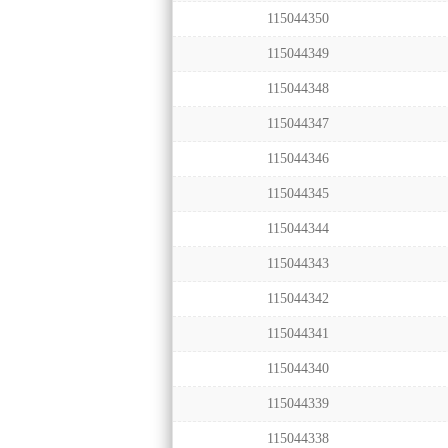
115044350
115044349
115044348
115044347
115044346
115044345
115044344
115044343
115044342
115044341
115044340
115044339
115044338