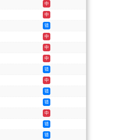
中
中
错
中
中
中
错
中
错
错
中
错
错