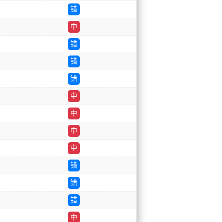
错
中
错
错
错
中
中
中
中
错
错
错
中