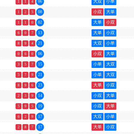
06
大双
小单
1
1
4
08
小双
大单
1
2
5
02
大单
小双
1
1
0
13
大单
小双
6
0
7
21
大双
小单
8
9
4
06
小双
大单
0
6
0
15
小单
大双
3
5
7
21
小单
大双
5
7
9
23
大单
小双
8
9
6
14
小双
大单
2
3
9
19
小双
大单
5
9
5
17
大双
小单
6
2
9
17
大单
小双
2
8
7