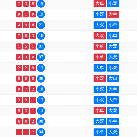
19
大单
小双
7
3
9
19
小双
大单
9
1
9
21
大双
小单
4
9
8
18
大双
小单
7
8
3
07
小单
大双
1
5
1
07
小单
大双
4
3
0
13
大单
小双
2
2
9
08
小双
大单
0
0
8
18
小双
大单
9
7
2
13
小双
大单
3
9
1
13
小单
大双
9
3
1
08
大双
小单
6
0
2
04
小单
大双
1
1
2