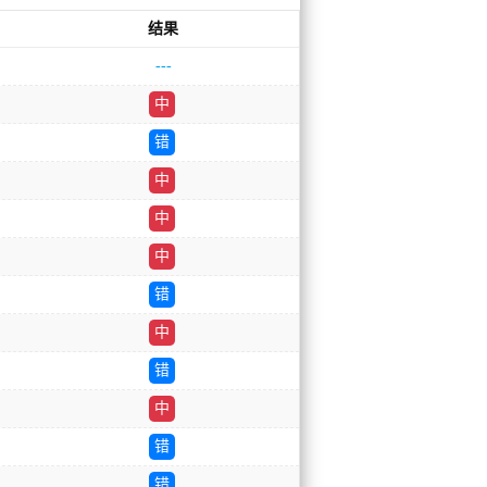
结果
---
中
错
中
中
中
错
中
错
中
错
错