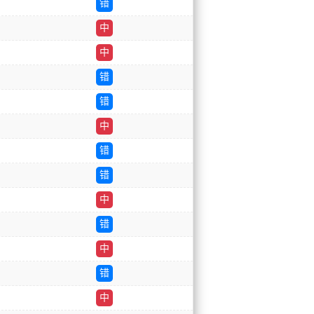
错
中
中
错
错
中
错
错
中
错
中
错
中