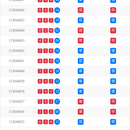
115044847
5
9
0
14
单
错
115044846
6
6
2
14
双
中
115044845
6
8
5
19
双
错
115044844
0
2
0
02
双
中
115044843
4
0
5
09
单
中
115044842
7
3
0
10
单
错
115044841
4
6
9
19
双
错
115044840
3
7
0
10
单
错
115044839
6
4
2
12
单
错
115044838
7
9
2
18
单
错
115044837
5
9
3
17
单
中
115044836
3
1
5
09
单
中
115044835
0
5
8
13
双
错