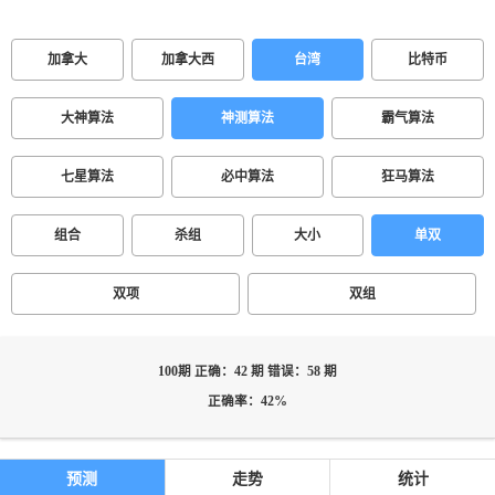
加拿大
加拿大西
台湾
比特币
大神算法
神测算法
霸气算法
七星算法
必中算法
狂马算法
组合
杀组
大小
单双
双项
双组
100期 正确：42 期 错误：58 期
正确率：42%
预测
走势
统计