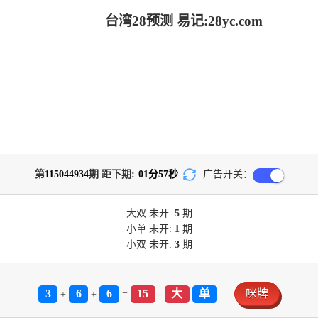
台湾28预测 易记:28yc.com
第
115044934
期 距下期:
01
分
57
秒
广告开关：
大双
未开:
5
期
小单
未开:
1
期
小双
未开:
3
期
3
6
6
15
大
单
咪牌
+
+
=
-