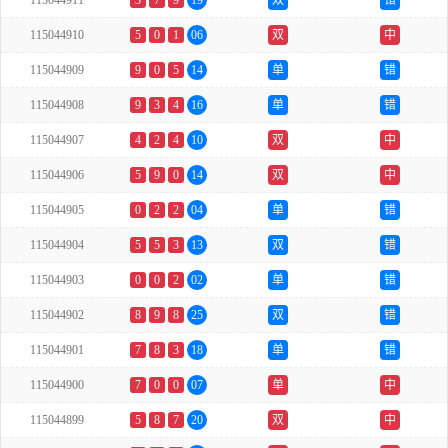
115044911
3
7
9
19
双
错
115044910
5
0
1
06
双
中
115044909
9
0
5
14
单
错
115044908
9
3
4
16
单
错
115044907
4
2
4
10
双
中
115044906
5
9
0
14
双
中
115044905
0
2
2
04
单
错
115044904
5
5
3
13
双
错
115044903
0
0
2
02
单
错
115044902
8
9
8
25
双
错
115044901
7
8
3
18
单
错
115044900
7
0
0
07
单
中
115044899
5
8
7
20
双
中