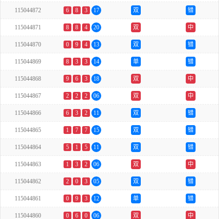
115044872
6
8
3
17
双
错
115044871
8
8
4
20
双
中
115044870
0
9
4
13
双
错
115044869
8
3
3
14
单
错
115044868
9
6
3
18
双
中
115044867
2
2
2
06
双
中
115044866
6
3
2
11
双
错
115044865
1
7
7
15
双
错
115044864
5
1
5
11
双
错
115044863
1
3
2
06
双
中
115044862
2
0
3
05
双
错
115044861
0
9
3
12
单
错
115044860
0
6
0
06
双
中