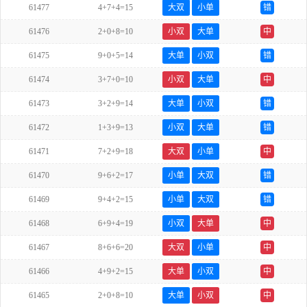
61477
4+7+4=15
大双
小单
错
61476
2+0+8=10
小双
大单
中
61475
9+0+5=14
大单
小双
错
61474
3+7+0=10
小双
大单
中
61473
3+2+9=14
大单
小双
错
61472
1+3+9=13
小双
大单
错
61471
7+2+9=18
大双
小单
中
61470
9+6+2=17
小单
大双
错
61469
9+4+2=15
小单
大双
错
61468
6+9+4=19
小双
大单
中
61467
8+6+6=20
大双
小单
中
61466
4+9+2=15
大单
小双
中
61465
2+0+8=10
大单
小双
中