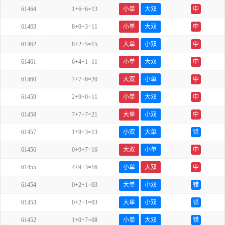
61464
1+6+6=13
小单
大双
中
61463
8+0+3=11
小单
大双
中
61462
8+2+5=15
大单
小双
中
61461
6+4+1=11
小单
大双
中
61460
7+7+6=20
大双
小单
中
61459
2+9+0=11
小单
大双
中
61458
7+7+7=21
大单
小双
中
61457
1+9+3=13
小双
大单
错
61456
0+9+7=16
大双
小单
中
61455
4+9+3=16
小单
大双
中
61454
0+2+1=03
大单
小双
错
61453
0+2+1=03
大单
小双
错
61452
1+0+7=08
小单
大双
错