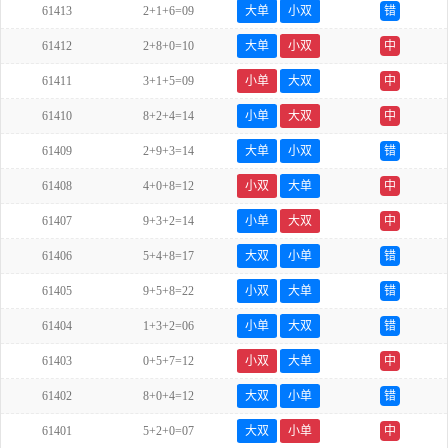
61413
2+1+6=09
大单
小双
错
61412
2+8+0=10
大单
小双
中
61411
3+1+5=09
小单
大双
中
61410
8+2+4=14
小单
大双
中
61409
2+9+3=14
大单
小双
错
61408
4+0+8=12
小双
大单
中
61407
9+3+2=14
小单
大双
中
61406
5+4+8=17
大双
小单
错
61405
9+5+8=22
小双
大单
错
61404
1+3+2=06
小单
大双
错
61403
0+5+7=12
小双
大单
中
61402
8+0+4=12
大双
小单
错
61401
5+2+0=07
大双
小单
中