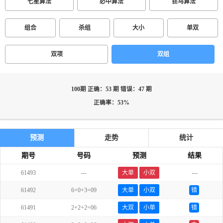
七星算法
必中算法
狂马算法
组合
杀组
大小
单双
双项
双组
100期 正确：53 期 错误：47 期
正确率：53%
预测
走势
统计
期号
号码
预测
结果
61493
---
大单
小双
---
61492
6+0+3=09
大单
小双
错
61491
2+2+2=06
大双
小单
错