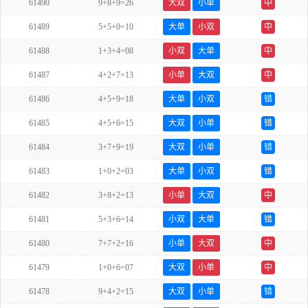
61490
9+8+9=26
大双
小单
中
61489
5+5+0=10
大单
小双
中
61488
1+3+4=08
小双
大单
中
61487
4+2+7=13
小单
大双
中
61486
4+5+9=18
大单
小双
错
61485
4+5+6=15
大双
小单
错
61484
3+7+9=19
大双
小单
错
61483
1+0+2=03
大单
小双
错
61482
3+8+2=13
小单
大双
中
61481
5+3+6=14
小双
大单
错
61480
7+7+2=16
小单
大双
中
61479
1+0+6=07
大双
小单
中
61478
9+4+2=15
大双
小单
错