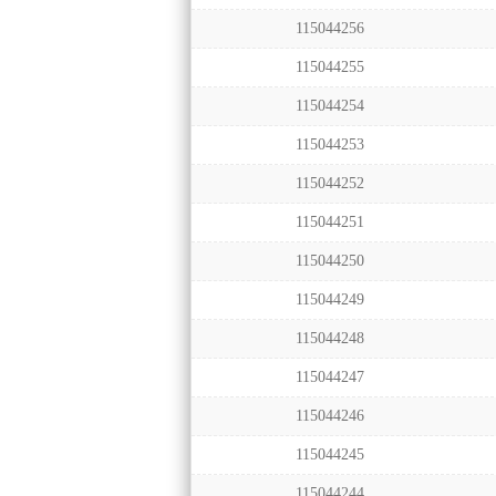
115044256
115044255
115044254
115044253
115044252
115044251
115044250
115044249
115044248
115044247
115044246
115044245
115044244