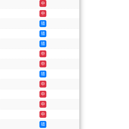
中
中
错
错
错
中
中
错
中
中
中
中
错