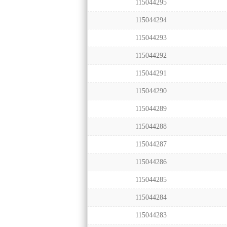
115044295
115044294
115044293
115044292
115044291
115044290
115044289
115044288
115044287
115044286
115044285
115044284
115044283