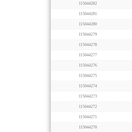
115044282
115044281
115044280
115044279
115044278
115044277
115044276
115044275
115044274
115044273
115044272
115044271
115044270