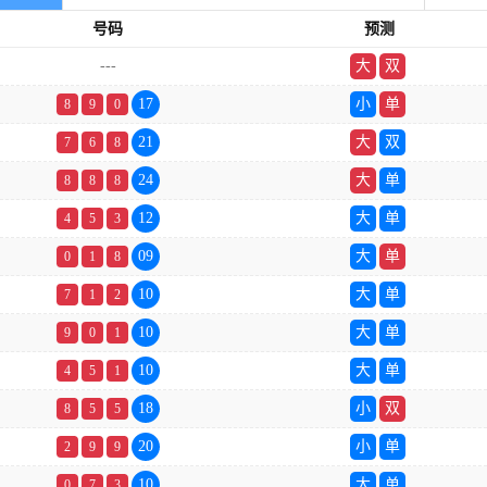
号码
预测
---
大
双
17
小
单
8
9
0
21
大
双
7
6
8
24
大
单
8
8
8
12
大
单
4
5
3
09
大
单
0
1
8
10
大
单
7
1
2
10
大
单
9
0
1
10
大
单
4
5
1
18
小
双
8
5
5
20
小
单
2
9
9
10
大
单
0
7
3