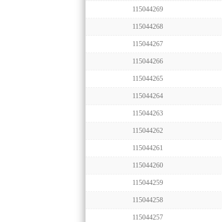
115044269
115044268
115044267
115044266
115044265
115044264
115044263
115044262
115044261
115044260
115044259
115044258
115044257