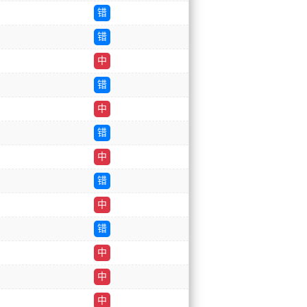
错
错
中
错
中
错
中
错
中
错
中
中
中