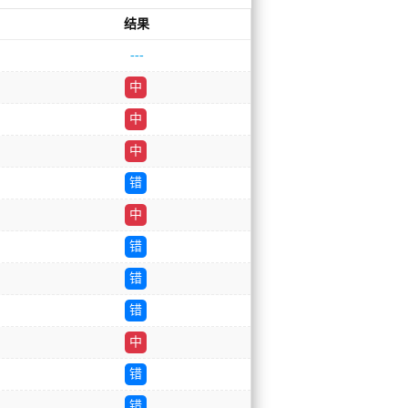
结果
---
中
中
中
错
中
错
错
错
中
错
错