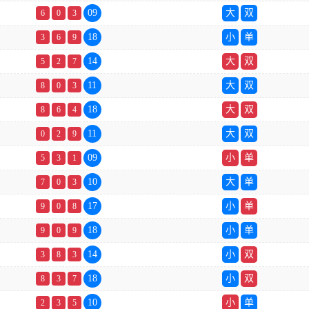
09
大
双
6
0
3
18
小
单
3
6
9
14
大
双
5
2
7
11
大
双
8
0
3
18
大
双
8
6
4
11
大
双
0
2
9
09
小
单
5
3
1
10
大
单
7
0
3
17
小
单
9
0
8
18
小
单
9
0
9
14
小
双
3
8
3
18
小
双
8
3
7
10
小
单
2
3
5