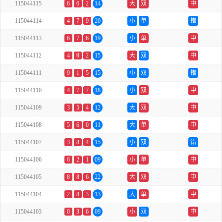
115044115
6
6
2
14
大
双
中
115044114
4
7
9
20
小
单
错
115044113
6
7
6
19
小
单
中
115044112
4
9
2
15
大
双
中
115044111
9
1
5
15
小
双
错
115044110
4
7
7
18
小
双
中
115044109
3
5
4
12
大
双
中
115044108
5
6
0
11
大
单
中
115044107
3
8
4
15
小
双
错
115044106
6
2
1
09
小
单
中
115044105
8
8
6
22
大
双
中
115044104
2
8
3
13
大
单
中
115044103
0
3
6
09
小
双
中