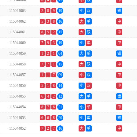
115044064
6
4
1
11
小
双
中
115044063
2
8
9
19
小
双
错
115044062
5
3
8
16
大
单
中
115044061
8
5
2
15
大
双
中
115044060
7
9
3
19
小
单
中
115044059
1
2
1
04
大
单
错
115044058
7
7
1
15
大
双
中
115044057
1
1
7
09
小
双
中
115044056
5
1
8
14
小
双
中
115044055
6
4
2
12
大
单
错
115044054
8
7
6
21
小
单
中
115044053
6
6
8
20
小
单
错
115044052
7
2
7
16
大
单
中