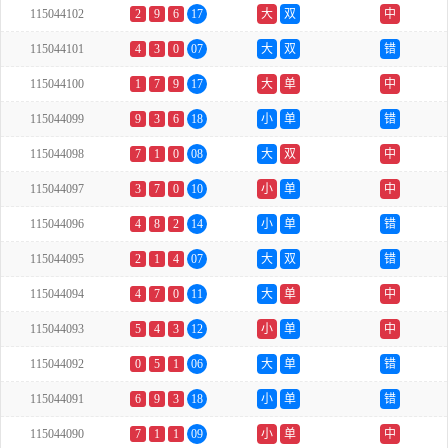
115044102
2
9
6
17
大
双
中
115044101
4
3
0
07
大
双
错
115044100
1
7
9
17
大
单
中
115044099
9
3
6
18
小
单
错
115044098
7
1
0
08
大
双
中
115044097
3
7
0
10
小
单
中
115044096
4
8
2
14
小
单
错
115044095
2
1
4
07
大
双
错
115044094
4
7
0
11
大
单
中
115044093
5
4
3
12
小
单
中
115044092
0
5
1
06
大
单
错
115044091
6
9
3
18
小
单
错
115044090
7
1
1
09
小
单
中