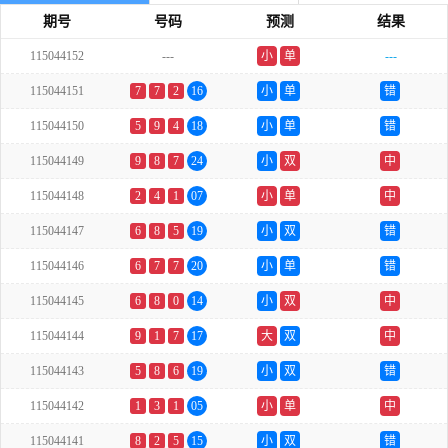
期号
号码
预测
结果
115044152
---
小
单
---
115044151
7
7
2
16
小
单
错
115044150
5
9
4
18
小
单
错
115044149
9
8
7
24
小
双
中
115044148
2
4
1
07
小
单
中
115044147
6
8
5
19
小
双
错
115044146
6
7
7
20
小
单
错
115044145
6
8
0
14
小
双
中
115044144
9
1
7
17
大
双
中
115044143
5
8
6
19
小
双
错
115044142
1
3
1
05
小
单
中
115044141
8
2
5
15
小
双
错