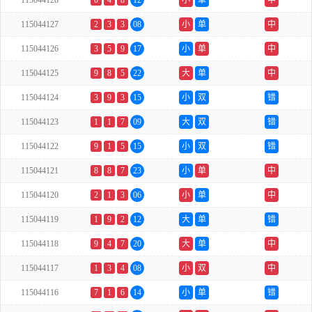
115044128
0
4
8
12
小
单
中
115044127
2
3
3
08
小
单
中
115044126
3
5
9
17
小
单
中
115044125
9
8
5
22
大
单
中
115044124
3
9
3
15
小
双
错
115044123
1
1
7
09
大
双
错
115044122
9
1
5
15
小
双
错
115044121
8
8
7
23
小
单
中
115044120
2
1
3
06
小
单
中
115044119
1
9
2
12
大
单
错
115044118
9
4
7
20
大
单
中
115044117
1
3
4
08
小
双
中
115044116
7
1
6
14
小
单
错