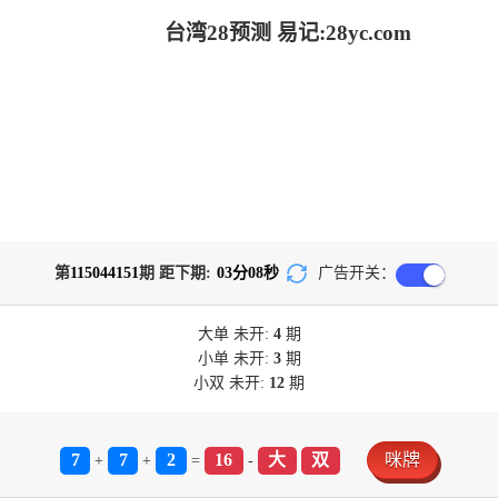
台湾28预测 易记:28yc.com
第
115044151
期 距下期:
03
分
08
秒
广告开关：
大单
未开:
4
期
小单
未开:
3
期
小双
未开:
12
期
7
7
2
16
大
双
咪牌
+
+
=
-